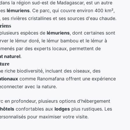
é dans la région sud-est de Madagascar, est un autre
des
lémuriens
. Ce parc, qui couvre environ 400 km²,
 ses rivières cristallines et ses sources d'eau chaude.
riens
 plusieurs espèces de
lémuriens
, dont certaines sont
ver le lémur doré, le lémur bambou et le lémur à
 menés par des experts locaux, permettent de
at naturel
.
ture
ne riche biodiversité, incluant des oiseaux, des
ationaux
comme Ranomafana offrent une expérience
econnecter avec la nature.
arc en profondeur, plusieurs options d'hébergement
hôtels
confortables aux
lodges
plus rustiques. Les
rsonnalisés pour maximiser votre visite.