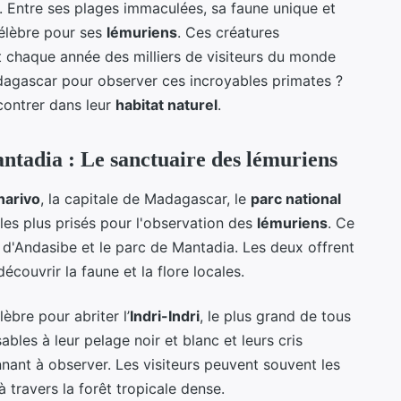
. Entre ses plages immaculées, sa faune unique et
 célèbre pour ses
lémuriens
. Ces créatures
nt chaque année des milliers de visiteurs du monde
agascar pour observer ces incroyables primates ?
ncontrer dans leur
habitat naturel
.
tadia : Le sanctuaire des lémuriens
narivo
, la capitale de Madagascar, le
parc national
 les plus prisés pour l'observation des
lémuriens
. Ce
c d'Andasibe et le parc de Mantadia. Les deux offrent
couvrir la faune et la flore locales.
èbre pour abriter l’
Indri-Indri
, le plus grand de tous
ables à leur pelage noir et blanc et leurs cris
nnant à observer. Les visiteurs peuvent souvent les
 travers la forêt tropicale dense.