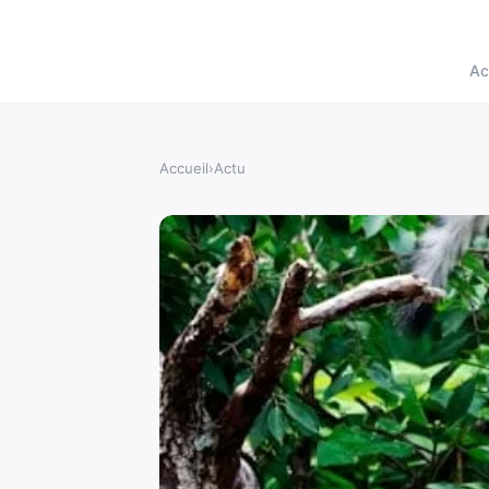
Ac
Accueil
›
Actu