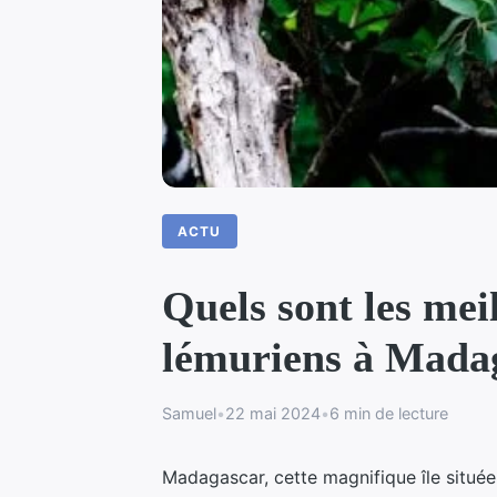
ACTU
Quels sont les mei
lémuriens à Mada
Samuel
•
22 mai 2024
•
6 min de lecture
Madagascar, cette magnifique île située 