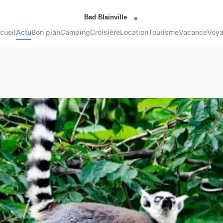
cueil
Actu
Bon plan
Camping
Croisière
Location
Tourisme
Vacance
Voy