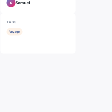
Samuel
S
TAGS
Voyage