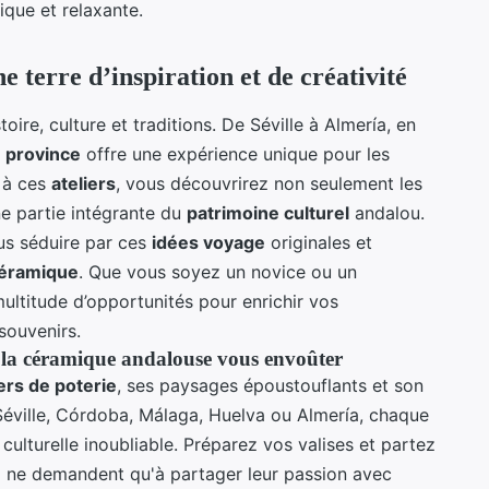
ique et relaxante.
e terre d’inspiration et de créativité
oire, culture et traditions. De Séville à Almería, en
e
province
offre une expérience unique pour les
t à ces
ateliers
, vous découvrirez non seulement les
ne partie intégrante du
patrimoine culturel
andalou.
us séduire par ces
idées voyage
originales et
éramique
. Que vous soyez un novice ou un
multitude d’opportunités pour enrichir vos
souvenirs.
e la céramique andalouse vous envoûter
iers de poterie
, ses paysages époustouflants et son
Séville, Córdoba, Málaga, Huelva ou Almería, chaque
ulturelle inoubliable. Préparez vos valises et partez
ui ne demandent qu'à partager leur passion avec