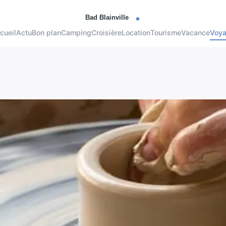
cueil
Actu
Bon plan
Camping
Croisière
Location
Tourisme
Vacance
Voy