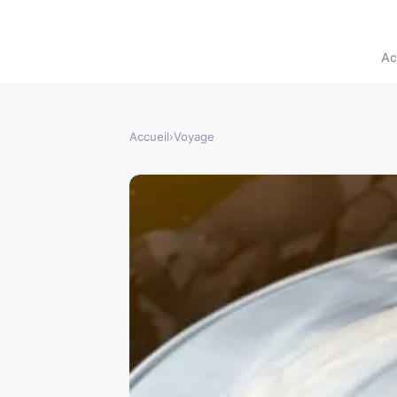
Ac
Accueil
›
Voyage