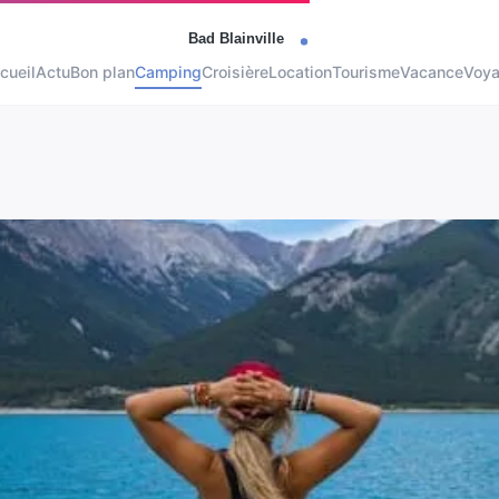
cueil
Actu
Bon plan
Camping
Croisière
Location
Tourisme
Vacance
Voy